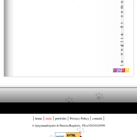
|
|
|
|
|
|
home
dada
portfolio
Privacy Policy
contatti
© ilpigiamadelgatto di Patrizia Biaghetti - P.Iva 02024420990